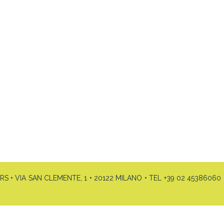
• VIA SAN CLEMENTE, 1 • 20122 MILANO • TEL +39 02 45386060 •