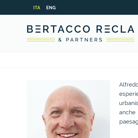
ITA
ENG
Alfred
esperi
urbani
anche 
paesaggi