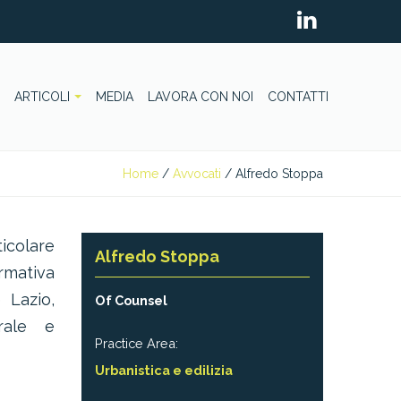
ARTICOLI
MEDIA
LAVORA CON NOI
CONTATTI
Home
/
Avvocati
/
Alfredo Stoppa
icolare
Alfredo Stoppa
rmativa
 Lazio,
Of Counsel
urale e
Practice Area:
Urbanistica e edilizia