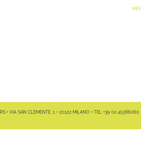
NE
• VIA SAN CLEMENTE, 1 • 20122 MILANO • TEL +39 02 45386060 •