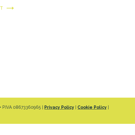
XT
 P.IVA 08673360965 |
Privacy Policy
|
Cookie Policy
|