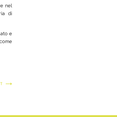
re nel
ria di
iato e
 come
XT