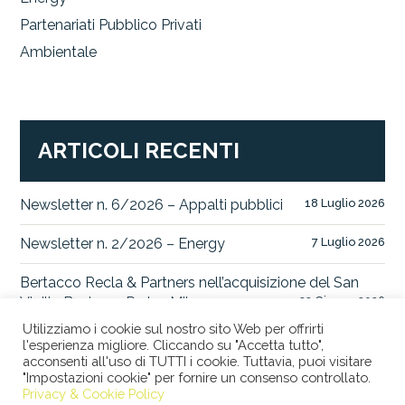
Partenariati Pubblico Privati
Ambientale
ARTICOLI RECENTI
Newsletter n. 6/2026 – Appalti pubblici
18 Luglio 2026
Newsletter n. 2/2026 – Energy
7 Luglio 2026
Bertacco Recla & Partners nell’acquisizione del San
Vigilio Business Park a Milano
22 Giugno 2026
Utilizziamo i cookie sul nostro sito Web per offrirti
l'esperienza migliore. Cliccando su "Accetta tutto",
acconsenti all'uso di TUTTI i cookie. Tuttavia, puoi visitare
"Impostazioni cookie" per fornire un consenso controllato.
© 2026 STUDIO LEGALE BERTACCO RECLA & PARTNERS •
Privacy & Cookie Policy
VIA SAN CLEMENTE, 1 • 20122 MILANO • TEL +39 02