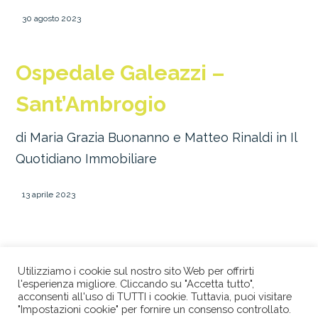
30 agosto 2023
Ospedale Galeazzi –
Sant’Ambrogio
di Maria Grazia Buonanno e Matteo Rinaldi in Il
Quotidiano Immobiliare
13 aprile 2023
Utilizziamo i cookie sul nostro sito Web per offrirti
l'esperienza migliore. Cliccando su "Accetta tutto",
acconsenti all'uso di TUTTI i cookie. Tuttavia, puoi visitare
"Impostazioni cookie" per fornire un consenso controllato.
© 2026 STUDIO LEGALE BERTACCO RECLA & PARTNERS •