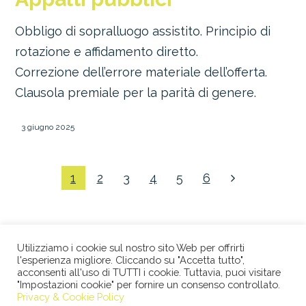
Obbligo di sopralluogo assistito. Principio di
rotazione e affidamento diretto.
Correzione dell’errore materiale dell’offerta.
Clausola premiale per la parità di genere.
3 giugno 2025
1
2
3
4
5
6
Utilizziamo i cookie sul nostro sito Web per offrirti
l'esperienza migliore. Cliccando su "Accetta tutto",
acconsenti all'uso di TUTTI i cookie. Tuttavia, puoi visitare
"Impostazioni cookie" per fornire un consenso controllato.
© 2026 STUDIO LEGALE BERTACCO RECLA & PARTNERS •
Privacy & Cookie Policy
VIA SAN CLEMENTE, 1 • 20122 MILANO • TEL +39 02