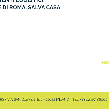
ENTI LOGISTICI.
DI ROMA. SALVA CASA.
NE
• VIA SAN CLEMENTE, 1 • 20122 MILANO • TEL +39 02 45386060 •