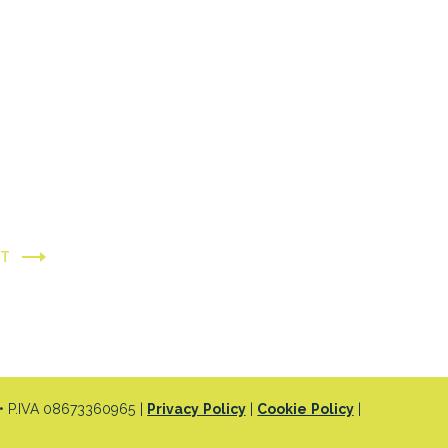
XT
 P.IVA 08673360965 |
Privacy Policy
|
Cookie Policy
|