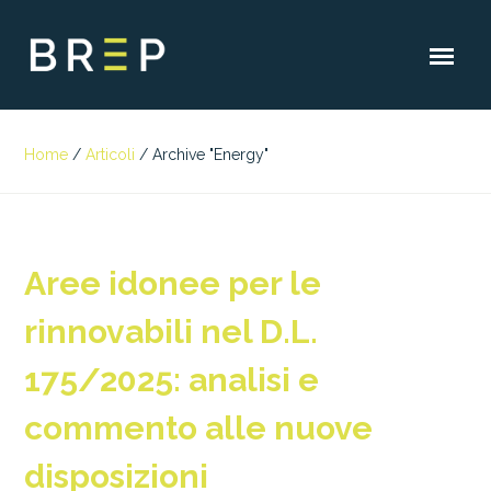
Home
/
Articoli
/
Archive "Energy"
Aree idonee per le
rinnovabili nel D.L.
175/2025: analisi e
commento alle nuove
disposizioni