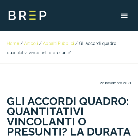
Home
/
Articoli
/
Appalti Pubblici
/
Gli accordi quadro:
quantitativi vincolanti o presunti?
22 novembre 2021
GLI ACCORDI QUADRO:
QUANTITATIVI
VINCOLANTI O
PRESUNTI? LA DURATA