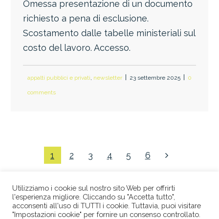
Omessa presentazione di un documento
richiesto a pena di esclusione.
Scostamento dalle tabelle ministeriali sul
costo del lavoro. Accesso.
appalti pubblici e privati
,
newsletter
23 settembre 2025
0
comments
1
2
3
4
5
6
Utilizziamo i cookie sul nostro sito Web per offrirti
l'esperienza migliore. Cliccando su "Accetta tutto",
acconsenti all'uso di TUTTI i cookie. Tuttavia, puoi visitare
"Impostazioni cookie" per fornire un consenso controllato.
© 2026 STUDIO LEGALE BERTACCO RECLA & PARTNERS •