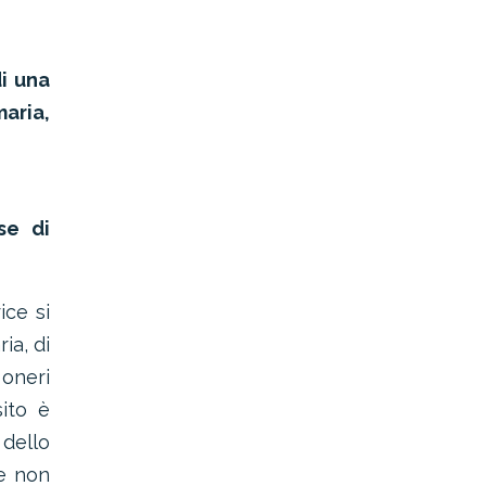
i una
aria,
se di
ice si
ia, di
 oneri
sito è
 dello
 e non