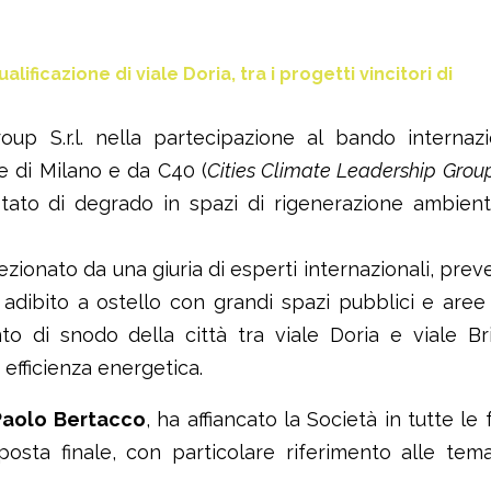
ficazione di viale Doria, tra i progetti vincitori di
up S.r.l. nella partecipazione al bando internazi
e di Milano e da C40 (
Cities Climate Leadership Grou
 in stato di degrado in spazi di rigenerazione ambien
ezionato da una giuria di esperti internazionali, prev
, adibito a ostello con grandi spazi pubblici e aree
to di snodo della città tra viale Doria e viale Br
 efficienza energetica.
Paolo Bertacco
, ha affiancato la Società in tutte le f
osta finale, con particolare riferimento alle tem