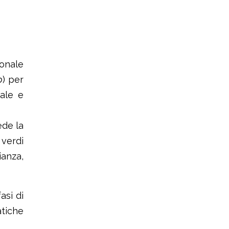
onale
p
) per
tale e
ede la
 verdi
ianza,
asi di
atiche