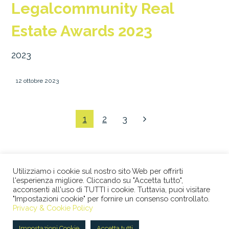
Legalcommunity Real
Estate Awards 2023
2023
12 ottobre 2023
1
2
3
Utilizziamo i cookie sul nostro sito Web per offrirti
l'esperienza migliore. Cliccando su "Accetta tutto",
acconsenti all'uso di TUTTI i cookie. Tuttavia, puoi visitare
"Impostazioni cookie" per fornire un consenso controllato.
© 2026 STUDIO LEGALE BERTACCO RECLA & PARTNERS •
Privacy & Cookie Policy
VIA SAN CLEMENTE, 1 • 20122 MILANO • TEL +39 02
45386060 • P.IVA 08673360965 |
Privacy Policy
|
Cookie
Impostazioni Cookie
Accetta tutti