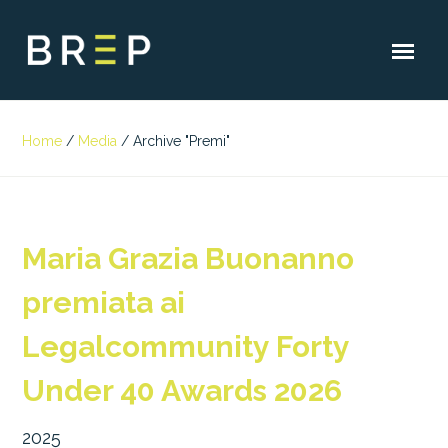
Home
/
Media
/
Archive "Premi"
Maria Grazia Buonanno
premiata ai
Legalcommunity Forty
Under 40 Awards 2026
2025