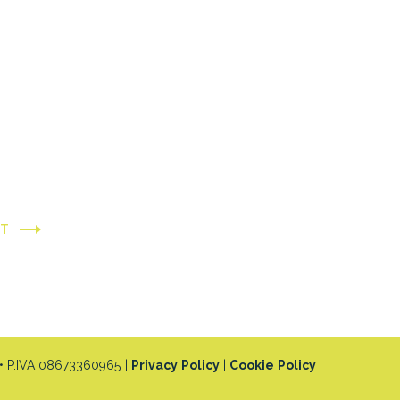
XT
 P.IVA 08673360965 |
Privacy Policy
|
Cookie Policy
|