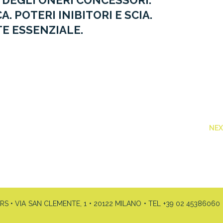
 DEGLI ONERI CONCESSORI.
 POTERI INIBITORI E SCIA.
E ESSENZIALE.
NE
• VIA SAN CLEMENTE, 1 • 20122 MILANO • TEL +39 02 45386060 •