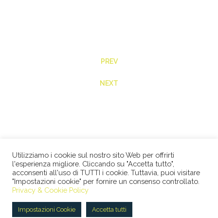
PREV
NEXT
Utilizziamo i cookie sul nostro sito Web per offrirti
l'esperienza migliore. Cliccando su "Accetta tutto",
acconsenti all'uso di TUTTI i cookie. Tuttavia, puoi visitare
"Impostazioni cookie" per fornire un consenso controllato.
© 2026 STUDIO LEGALE BERTACCO RECLA & PARTNERS •
Privacy & Cookie Policy
VIA SAN CLEMENTE, 1 • 20122 MILANO • TEL +39 02
45386060 • P.IVA 08673360965 |
Privacy Policy
|
Cookie
Impostazioni Cookie
Accetta tutti
Policy
|
ENG