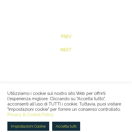
PREV
NEXT
Utilizziamo i cookie sul nostro sito Web per offrirti
l'esperienza migliore. Cliccando su "Accetta tutto",
acconsenti all'uso di TUTTI i cookie. Tuttavia, puoi visitare
"Impostazioni cookie" per fornire un consenso controllato.
© 2026 STUDIO LEGALE BERTACCO RECLA & PARTNERS •
Privacy & Cookie Policy
VIA SAN CLEMENTE, 1 • 20122 MILANO • TEL +39 02
45386060 • P.IVA 08673360965 |
Privacy Policy
|
Cookie
Impostazioni Cookie
Accetta tutti
Policy
|
ENG