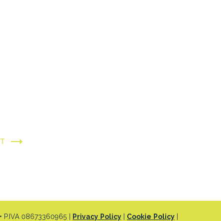
XT
 P.IVA 08673360965 |
Privacy Policy
|
Cookie Policy
|