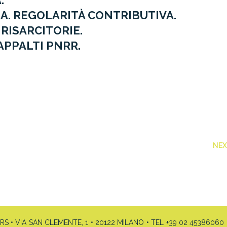
.
A. REGOLARITÀ CONTRIBUTIVA.
 RISARCITORIE.
APPALTI PNRR.
NE
• VIA SAN CLEMENTE, 1 • 20122 MILANO • TEL +39 02 45386060 •