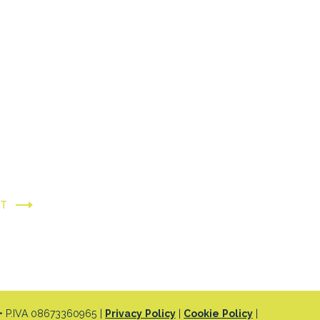
XT
 P.IVA 08673360965 |
Privacy Policy
|
Cookie Policy
|