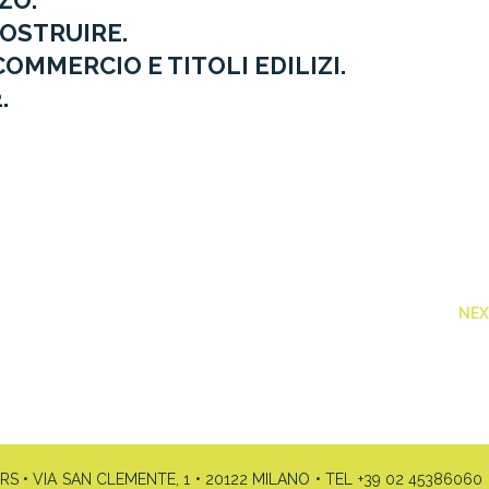
ZO.
OSTRUIRE.
COMMERCIO E TITOLI EDILIZI.
.
NE
• VIA SAN CLEMENTE, 1 • 20122 MILANO • TEL +39 02 45386060 •