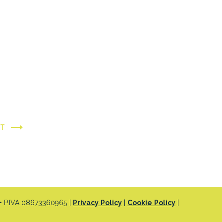
XT
 P.IVA 08673360965 |
Privacy Policy
|
Cookie Policy
|