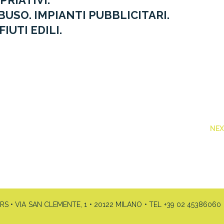
PRIATIVI.
USO. IMPIANTI PUBBLICITARI.
IUTI EDILI.
NE
• VIA SAN CLEMENTE, 1 • 20122 MILANO • TEL +39 02 45386060 •