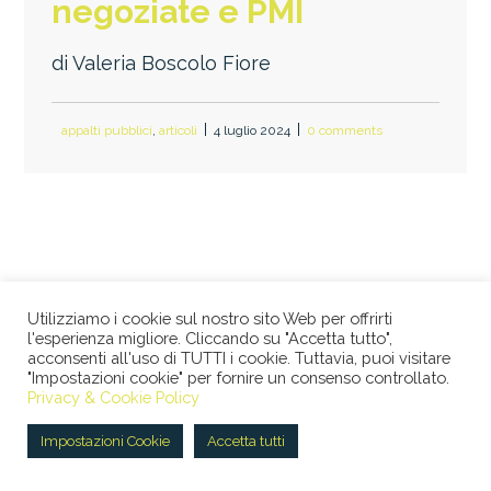
negoziate e PMI
di Valeria Boscolo Fiore
appalti pubblici
,
articoli
4 luglio 2024
0 comments
Utilizziamo i cookie sul nostro sito Web per offrirti
© 2026 STUDIO LEGALE BERTACCO RECLA & PARTNERS •
l'esperienza migliore. Cliccando su "Accetta tutto",
VIA SAN CLEMENTE, 1 • 20122 MILANO • TEL +39 02
acconsenti all'uso di TUTTI i cookie. Tuttavia, puoi visitare
"Impostazioni cookie" per fornire un consenso controllato.
45386060 • P.IVA 08673360965 |
Privacy Policy
|
Cookie
Privacy & Cookie Policy
Policy
|
ENG
Impostazioni Cookie
Accetta tutti