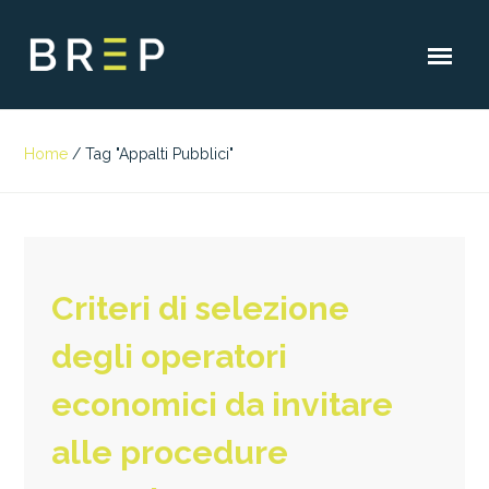
Home
/
Tag "Appalti Pubblici"
Criteri di selezione
degli operatori
economici da invitare
alle procedure