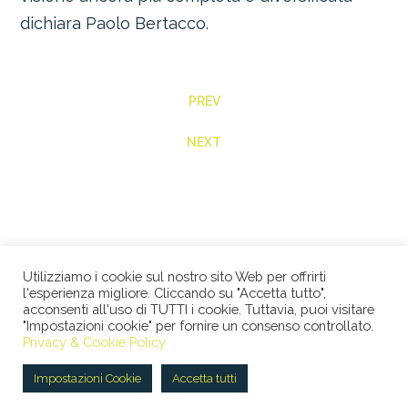
dichiara Paolo Bertacco.
PREV
NEXT
Utilizziamo i cookie sul nostro sito Web per offrirti
l'esperienza migliore. Cliccando su "Accetta tutto",
acconsenti all'uso di TUTTI i cookie. Tuttavia, puoi visitare
"Impostazioni cookie" per fornire un consenso controllato.
© 2026 STUDIO LEGALE BERTACCO RECLA & PARTNERS •
Privacy & Cookie Policy
VIA SAN CLEMENTE, 1 • 20122 MILANO • TEL +39 02
45386060 • P.IVA 08673360965 |
Privacy Policy
|
Cookie
Impostazioni Cookie
Accetta tutti
Policy
|
ENG