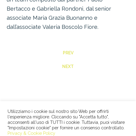
Bertacco e Gabriella Rondoni, dal senior
associate Maria Grazia Buonanno e
dall’associate Valeria Boscolo Fiore.
PREV
NEXT
Utilizziamo i cookie sul nostro sito Web per offrirti
l'esperienza migliore. Cliccando su "Accetta tutto",
acconsenti all'uso di TUTTI i cookie. Tuttavia, puoi visitare
"Impostazioni cookie" per fornire un consenso controllato.
© 2026 STUDIO LEGALE BERTACCO RECLA & PARTNERS •
Privacy & Cookie Policy
VIA SAN CLEMENTE, 1 • 20122 MILANO • TEL +39 02