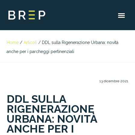
Home
/
Articoli
/
DDL sulla Rigenerazione Urbana: novità
anche per i parcheggi pertinenziali
13 dicembre 2021
DDL SULLA
RIGENERAZIONE
URBANA: NOVITÀ
ANCHE PER I