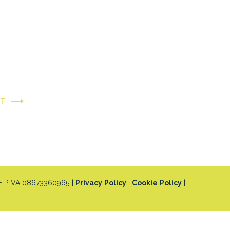
XT
 P.IVA 08673360965 |
Privacy Policy
|
Cookie Policy
|