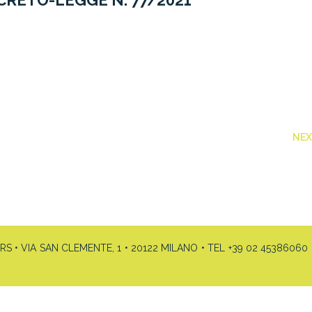
ECRETO-LEGGE N. 77/2021
NE
• VIA SAN CLEMENTE, 1 • 20122 MILANO • TEL +39 02 45386060 •