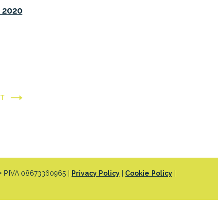
o 2020
XT
 P.IVA 08673360965 |
Privacy Policy
|
Cookie Policy
|