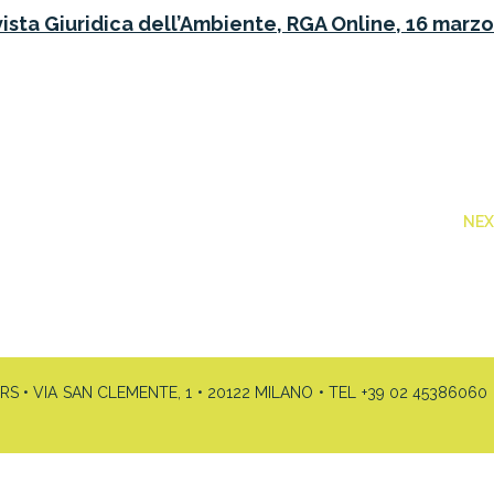
ivista Giuridica dell’Ambiente, RGA Online, 16 marz
NE
• VIA SAN CLEMENTE, 1 • 20122 MILANO • TEL +39 02 45386060 •