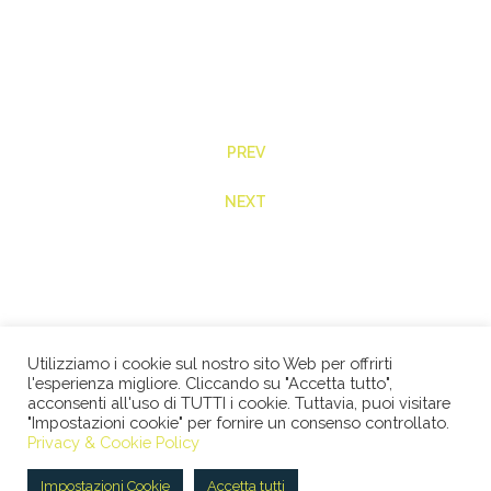
PREV
NEXT
Utilizziamo i cookie sul nostro sito Web per offrirti
l'esperienza migliore. Cliccando su "Accetta tutto",
acconsenti all'uso di TUTTI i cookie. Tuttavia, puoi visitare
"Impostazioni cookie" per fornire un consenso controllato.
© 2026 STUDIO LEGALE BERTACCO RECLA & PARTNERS •
Privacy & Cookie Policy
VIA SAN CLEMENTE, 1 • 20122 MILANO • TEL +39 02
45386060 • P.IVA 08673360965 |
Privacy Policy
|
Cookie
Impostazioni Cookie
Accetta tutti