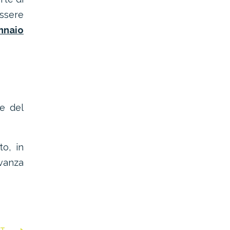
ssere
ennaio
ne del
to, in
vanza