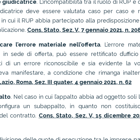
 giudicatrice
. L’incompatibilità tra il ruolo di RUP e 
udicatrice deve essere valutata caso per caso e 
n cui il RUP abbia partecipato alla predisposizione
plicazione.
Cons. Stato, Sez. V, 7 gennaio 2021, n. 20
are l’errore materiale nell’offerta
. L’errore mate
 sede di offerta, può essere rettificato d’ufficio
ti di un errore riconoscibile e sia evidente la v
eva manifestare, a condizione che rimanga inalter
 Lazio, Roma, Sez. III quater, 4 gennaio 2021, n. 62
alto
. Nel caso in cui l’appalto abbia ad oggetto soli l
onfigura un subappalto, in quanto non costituis
del contratto.
Cons. Stato, Sez. V, 15 dicembre 20
ivisione delle quote di esecuzione tra le imprese pa