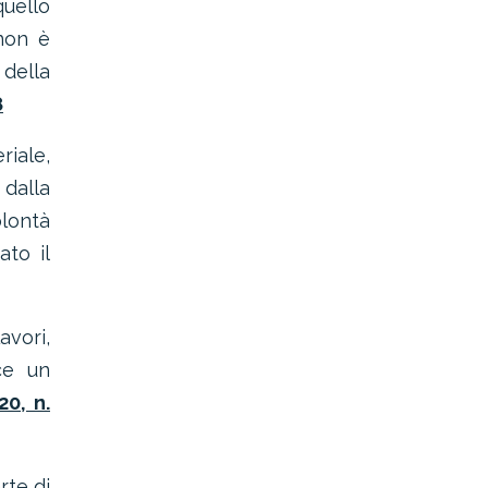
quello
non è
 della
8
riale,
 dalla
olontà
ato il
avori,
ce un
20, n.
rte di