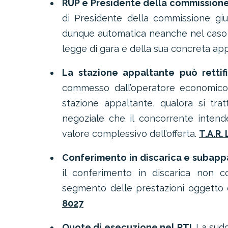
RUP e Presidente della commissione
di Presidente della commissione gi
dunque automatica neanche nel caso i
legge di gara e della sua concreta ap
La stazione appaltante può rettific
commesso dall’operatore economico in
stazione appaltante, qualora si trat
negoziale che il concorrente intend
valore complessivo dell’offerta.
T.A.R.
Conferimento in discarica e subapp
il conferimento in discarica non c
segmento delle prestazioni oggetto 
8027
Quote di esecuzione nel RTI.
La sudd