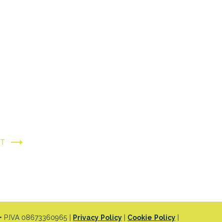
XT
 P.IVA 08673360965 |
Privacy Policy
|
Cookie Policy
|