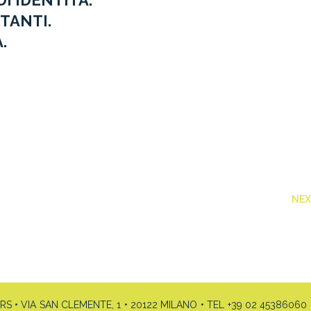
I IDENTITÀ.
TANTI.
.
NE
• VIA SAN CLEMENTE, 1 • 20122 MILANO • TEL +39 02 45386060 •