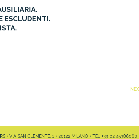
USILIARIA.
E ESCLUDENTI.
ISTA.
NE
• VIA SAN CLEMENTE, 1 • 20122 MILANO • TEL +39 02 45386060 •