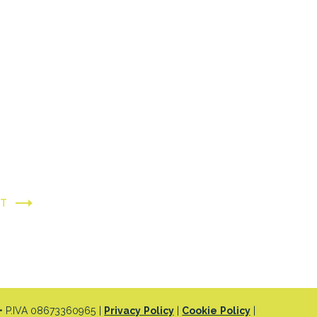
XT
 P.IVA 08673360965 |
Privacy Policy
|
Cookie Policy
|