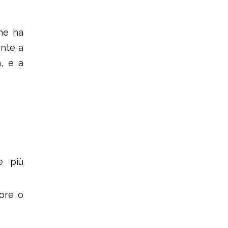
che ha
ente a
a, e a
e più
iore o