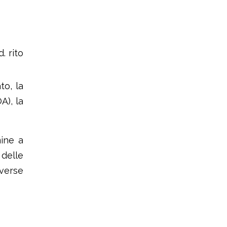
. rito
to, la
A), la
mine a
 delle
verse