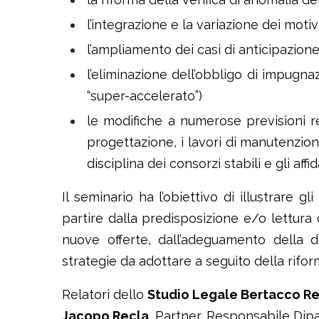
l’integrazione e la variazione dei motivi
l’ampliamento dei casi di anticipazion
l’eliminazione dell’obbligo di impugna
“super-accelerato”)
le modifiche a numerose previsioni rela
progettazione, i lavori di manutenzione,
disciplina dei consorzi stabili e gli aff
Il seminario ha l’obiettivo di illustrare g
partire dalla predisposizione e/o lettura 
nuove offerte, dall’adeguamento della 
strategie da adottare a seguito della rifor
Relatori dello
Studio Legale Bertacco R
Jacopo Recla
, Partner, Responsabile Dip