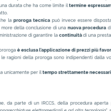
una durata che ha come limite il
termine espressa
tto.
 che la
proroga tecnica
può invece essere disposta
e more della conclusione di una
nuova procedura
di
mministrazione di garantire la
continuità
di una prest
e proroga
è esclusa l’applicazione di prezzi più favo
 le ragioni della proroga sono indipendenti dalla v
ta unicamente per il
tempo strettamente necessar
one, da parte di un IRCCS, della procedura aperta 
apparecchiature elettromedicali e ad alta tecnologia
”,