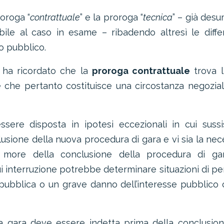
roroga “
contrattuale
” e la proroga “
tecnica
” – già desu
abile al caso in esame – ribadendo altresì le diff
to pubblico.
o ha ricordato che la
proroga contrattuale
trova l
 che pertanto costituisce una circostanza negozia
sere disposta in ipotesi eccezionali in cui sussi
clusione della nuova procedura di gara e vi sia la nec
more della conclusione della procedura di gar
i interruzione potrebbe determinare situazioni di pe
e pubblica o un grave danno dell’interesse pubblico
va gara deve essere indetta prima della conclusio