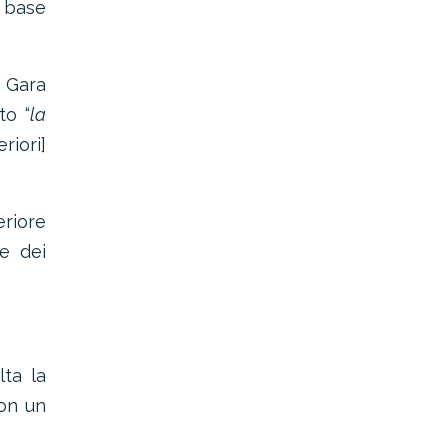
a base
a Gara
to “
la
eriori]
eriore
ne dei
lta la
on un