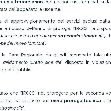
r un ulteriore anno
con i canoni rideterminati sull
tata dall’appaltatore uscente.
a di approvvigionamento dei servizi esclusi dall
 a ridosso dell’anno di proroga, l’IRCCS ha dispos
ratore economico attuale
per un periodo stimato di
[ult
one
del nuovo fornitore
”.
ella Gara Regionale, ha quindi impugnato tale ult
 “
affidamento diretto sine die
” disposto in violazio
appalti pubblici.
atato che l’IRCCS, nel prorogare per la seconda vo
scente, ha disposto una
mera proroga tecnica
e n
tto sine die
”.