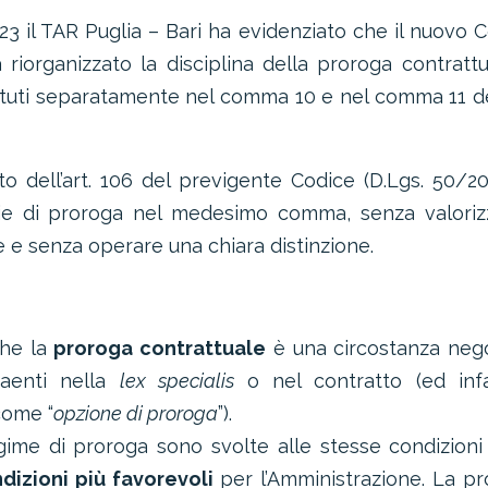
23 il TAR Puglia – Bari ha evidenziato che il nuovo 
a riorganizzato la disciplina della proroga contratt
ituti separatamente nel comma 10 e nel comma 11 del
 dell’art. 106 del previgente Codice (D.Lgs. 50/201
ogie di proroga nel medesimo comma, senza valoriz
e e senza operare una chiara distinzione.
 che la
proroga contrattuale
è una circostanza nego
raenti nella
lex specialis
o nel contratto (ed infa
come “
opzione di proroga
”).
egime di proroga sono svolte alle stesse condizioni
dizioni più favorevoli
per l’Amministrazione. La p