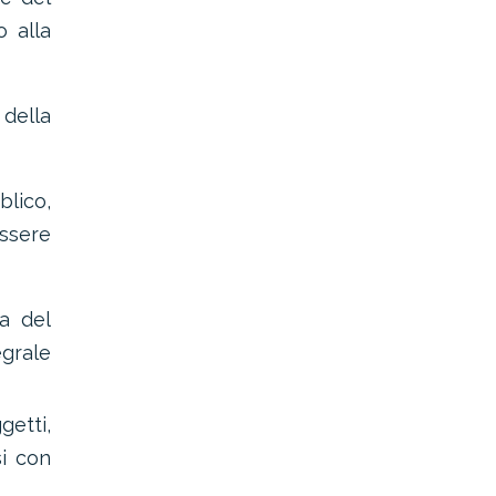
o alla
 della
lico,
essere
a del
grale
getti,
i con