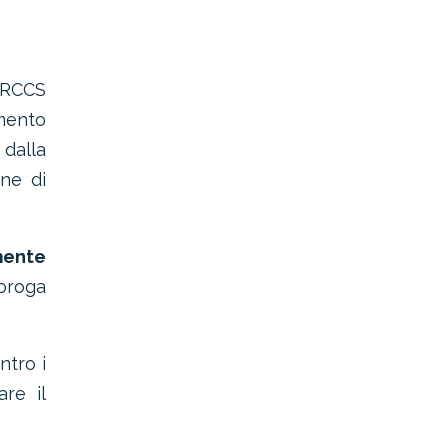
’IRCCS
emento
 dalla
one di
mente
roroga
ntro i
are il