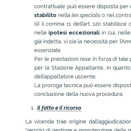
contrattuale può essere disposta per 
stabilito
nella
lex specialis
o nel contra
(ii) il comma 11 dell’art. 120 stabilisce
nelle
ipotesi eccezionali
in cui, nell
già indetta, vi sia la necessità per l’A
essenziale.
Per le prestazioni rese in forza di tal
per la Stazione Appaltante, in quanto
dell’appaltatore uscente.
La proroga tecnica può essere dispos
conclusione della nuova procedura.
Il fatto e il ricorso
La vicenda trae origine dall’aggiudicazi
“
servizio di gestione e manutenzione delle 