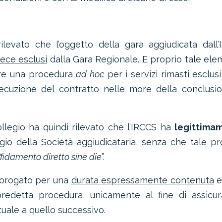
ilevato che l’oggetto della gara aggiudicata dall
vece esclusi
dalla Gara Regionale. E proprio tale el
dire una procedura
ad hoc
per i servizi rimasti esclusi
ecuzione del contratto nelle more della conclusi
Collegio ha quindi rilevato che l’IRCCS ha
legittima
io della Società aggiudicataria, senza che tale p
ffidamento diretto sine die
”.
 prorogato per una
durata espressamente contenuta
e
predetta procedura, unicamente al fine di assicur
uale a quello successivo.