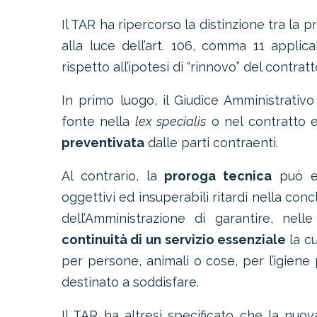
Il TAR ha ripercorso la distinzione tra la p
alla luce dell’art. 106, comma 11 applic
rispetto all’ipotesi di “rinnovo” del contrat
In primo luogo, il Giudice Amministrativ
fonte nella
lex specialis
o nel contratto e
preventivata
dalle parti contraenti.
Al contrario, la
proroga tecnica
può es
oggettivi ed insuperabili ritardi nella con
dell’Amministrazione di garantire
,
nelle 
continuità di un
servizio essenziale
la cu
per persone, animali o cose, per l’igien
destinato a soddisfare.
Il TAR ha altresì specificato che la nuo