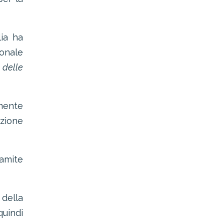
lia ha
ionale
 delle
amente
nzione
ramite
 della
quindi