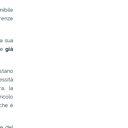
mibile
erenze
a sua
le
già
stano
essità
a, la
ricolo
 che è
ne del