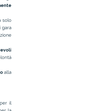
mente
 solo
 gara
azione
revoli
olontà
io
alla
per il
 per la