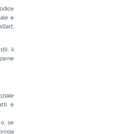
Codice
uale e
l’art.
6), il
zarne
ziale
tti è
 o, se
roroga