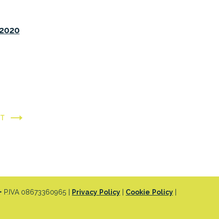
/2020
XT
 P.IVA 08673360965 |
Privacy Policy
|
Cookie Policy
|