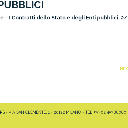
 PUBBLICI
 – I Contratti dello Stato e degli Enti pubblici, 2
NE
• VIA SAN CLEMENTE, 1 • 20122 MILANO • TEL +39 02 45386060 •