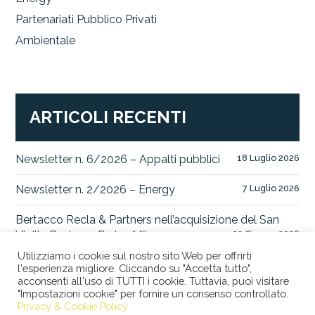
Partenariati Pubblico Privati
Ambientale
ARTICOLI RECENTI
Newsletter n. 6/2026 – Appalti pubblici
18 Luglio 2026
Newsletter n. 2/2026 – Energy
7 Luglio 2026
Bertacco Recla & Partners nell’acquisizione del San
Vigilio Business Park a Milano
22 Giugno 2026
Utilizziamo i cookie sul nostro sito Web per offrirti
l'esperienza migliore. Cliccando su "Accetta tutto",
acconsenti all'uso di TUTTI i cookie. Tuttavia, puoi visitare
"Impostazioni cookie" per fornire un consenso controllato.
© 2026 STUDIO LEGALE BERTACCO RECLA & PARTNERS •
Privacy & Cookie Policy
VIA SAN CLEMENTE, 1 • 20122 MILANO • TEL +39 02