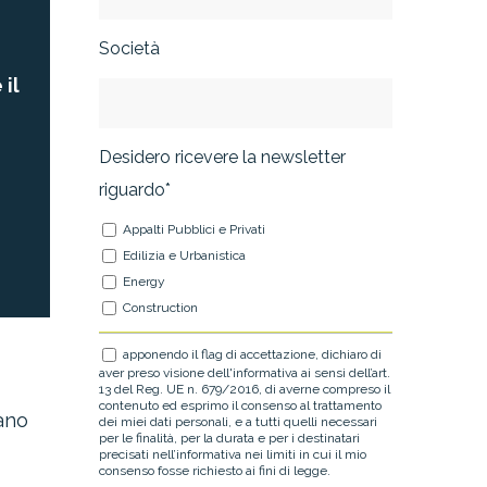
Società
 il
Desidero ricevere la newsletter
riguardo*
Appalti Pubblici e Privati
Edilizia e Urbanistica
Energy
Construction
apponendo il flag di accettazione, dichiaro di
aver preso visione dell'informativa ai sensi dell’art.
13 del Reg. UE n. 679/2016, di averne compreso il
contenuto ed esprimo il consenso al trattamento
ano
dei miei dati personali, e a tutti quelli necessari
per le finalità, per la durata e per i destinatari
precisati nell’informativa nei limiti in cui il mio
consenso fosse richiesto ai fini di legge.