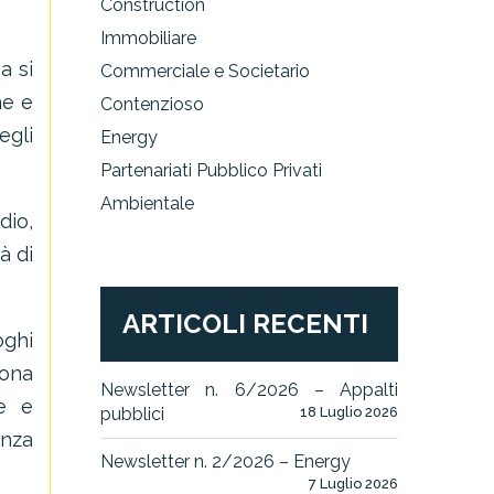
Construction
Immobiliare
a si
Commerciale e Societario
he e
Contenzioso
egli
Energy
Partenariati Pubblico Privati
Ambientale
dio,
à di
ARTICOLI RECENTI
oghi
uona
Newsletter n. 6/2026 – Appalti
ne e
pubblici
18 Luglio 2026
enza
Newsletter n. 2/2026 – Energy
7 Luglio 2026