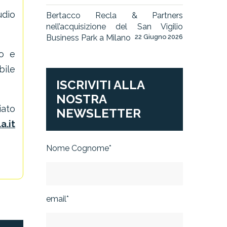
udio
Bertacco Recla & Partners
nell’acquisizione del San Vigilio
Business Park a Milano
22 Giugno 2026
to e
bile
ISCRIVITI ALLA
NOSTRA
iato
NEWSLETTER
a.it
Nome Cognome*
email*