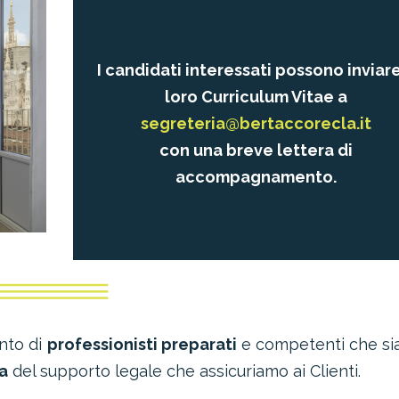
I candidati interessati possono inviare
loro Curriculum Vitae a
segreteria@bertaccorecla.it
con una breve lettera di
accompagnamento.
nto di
professionisti preparati
e competenti che si
ia
del supporto legale che assicuriamo ai Clienti.