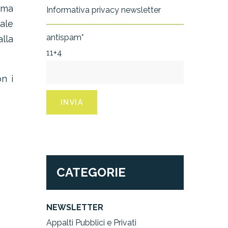
ima
Informativa privacy newsletter
ale
antispam*
lla
11+4
n i
CATEGORIE
NEWSLETTER
Appalti Pubblici e Privati