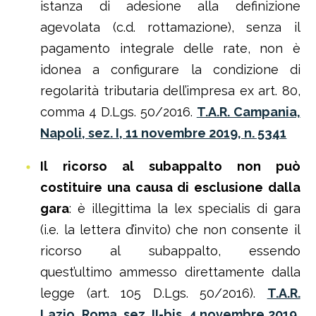
istanza di adesione alla definizione
agevolata (c.d. rottamazione), senza il
pagamento integrale delle rate, non è
idonea a configurare la condizione di
regolarità tributaria dell’impresa ex art. 80,
comma 4 D.Lgs. 50/2016.
T.A.R. Campania,
Napoli, sez. I, 11 novembre 2019, n. 5341
Il ricorso al subappalto non può
costituire una causa di esclusione dalla
gara
: è illegittima la lex specialis di gara
(i.e. la lettera d’invito) che non consente il
ricorso al subappalto, essendo
quest’ultimo ammesso direttamente dalla
legge (art. 105 D.Lgs. 50/2016).
T.A.R.
Lazio, Roma, sez. II-bis, 4 novembre 2019,