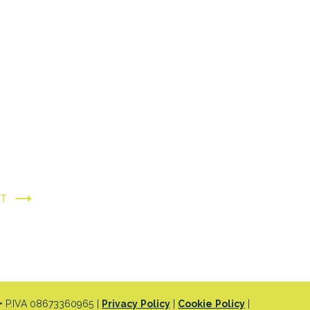
XT
 P.IVA 08673360965 |
Privacy Policy
|
Cookie Policy
|