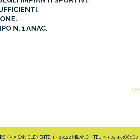
EGLI IMPIANTI SPORTIVI.
FFICIENTI.
IONE.
O N. 1 ANAC.
NE
• VIA SAN CLEMENTE, 1 • 20122 MILANO • TEL +39 02 45386060 •