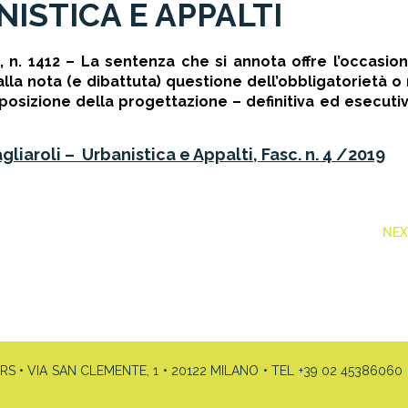
NISTICA E APPALTI
9, n. 1412 – La sentenza che si annota offre l’occasio
to alla nota (e dibattuta) questione dell’obbligatorietà 
posizione della progettazione – definitiva ed esecutiv
gliaroli – Urbanistica e Appalti, Fasc. n. 4 /2019
NE
• VIA SAN CLEMENTE, 1 • 20122 MILANO • TEL +39 02 45386060 •