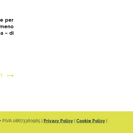
ne per
o meno
a – di
XT
 P.IVA 08673360965 |
Privacy Policy
|
Cookie Policy
|