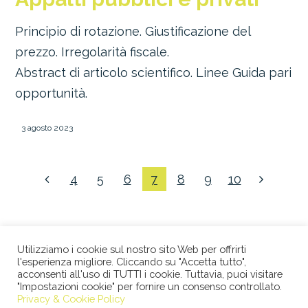
Principio di rotazione. Giustificazione del
prezzo. Irregolarità fiscale.
Abstract di articolo scientifico. Linee Guida pari
opportunità.
3 agosto 2023
4
5
6
7
8
9
10
Utilizziamo i cookie sul nostro sito Web per offrirti
l'esperienza migliore. Cliccando su "Accetta tutto",
acconsenti all'uso di TUTTI i cookie. Tuttavia, puoi visitare
"Impostazioni cookie" per fornire un consenso controllato.
© 2026 STUDIO LEGALE BERTACCO RECLA & PARTNERS •
Privacy & Cookie Policy
VIA SAN CLEMENTE, 1 • 20122 MILANO • TEL +39 02