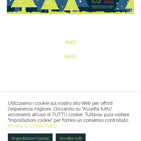
PREV
NEXT
Utilizziamo i cookie sul nostro sito Web per offrirti
l'esperienza migliore. Cliccando su "Accetta tutto",
acconsenti all'uso di TUTTI i cookie. Tuttavia, puoi visitare
"Impostazioni cookie" per fornire un consenso controllato.
© 2026 STUDIO LEGALE BERTACCO RECLA & PARTNERS •
Privacy & Cookie Policy
VIA SAN CLEMENTE, 1 • 20122 MILANO • TEL +39 02
45386060 • P.IVA 08673360965 |
Privacy Policy
|
Cookie
Impostazioni Cookie
Accetta tutti