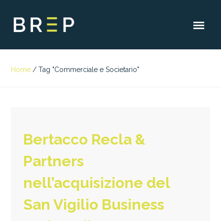
Home
/
Tag "Commerciale e Societario"
Bertacco Recla &
Partners
nell’acquisizione del
San Vigilio Business